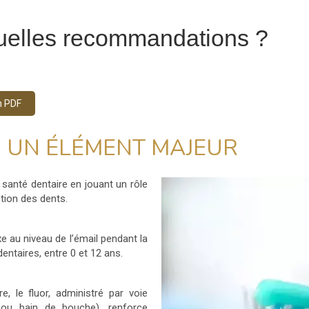
quelles recommandations ?
n PDF
, UN ÉLÉMENT MAJEUR
la santé dentaire en jouant un rôle
ction des dents.
e au niveau de l’émail pendant la
ntaires, entre 0 et 12 ans.
re, le fluor, administré par voie
el ou bain de bouche), renforce