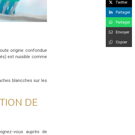
Twitter
Partager
Partager
Envoyer
Copier
toute origine confondue
imés) est nuisible comme
taches blancches sur les
TION DE
seignez-vous auprès de