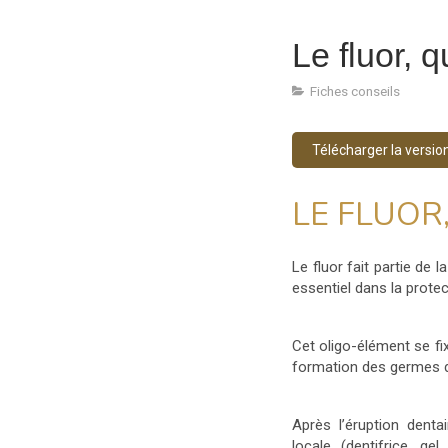
Le fluor, 
Fiches conseils
Télécharger la versio
LE FLUOR
Le fluor fait partie de 
essentiel dans la prote
Cet oligo-élément se fix
formation des germes de
Après l’éruption dentai
locale (dentifrice, g